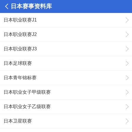
日本赛事资料库
日本职业联赛J1
日本职业联赛J2
日本职业联赛J3
日本足球联赛
日本青年锦标赛
日本职业女子甲级联赛
日本职业女子乙级联赛
日本卫星联赛