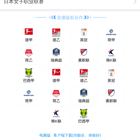
日本女子职业联赛
直播版权合作
电脑版
客户端下载(功能全、体验好)