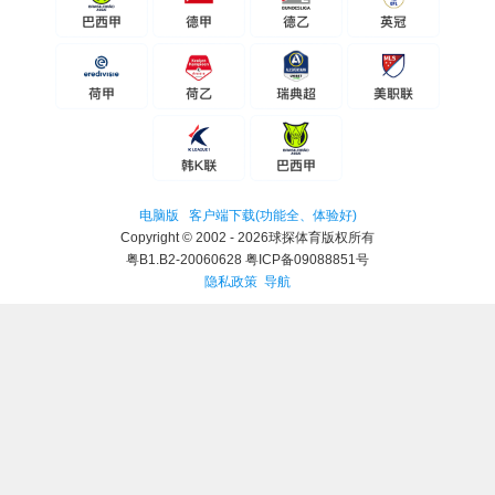
电脑版
客户端下载(功能全、体验好)
Copyright © 2002 - 2026球探体育版权所有
粤B1.B2-20060628 粤ICP备09088851号
隐私政策
导航