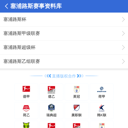
塞浦路斯赛事资料库
塞浦路斯杯
塞浦路斯甲级联赛
塞浦路斯超级杯
塞浦路斯乙组联赛
直播版权合作